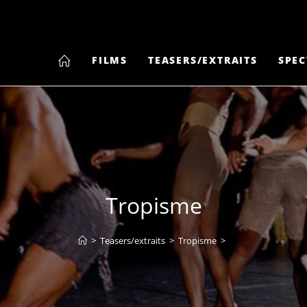
FILMS
TEASERS/EXTRAITS
SPEC
Tropisme
>
Teasers/extraits
>
Tropisme
>